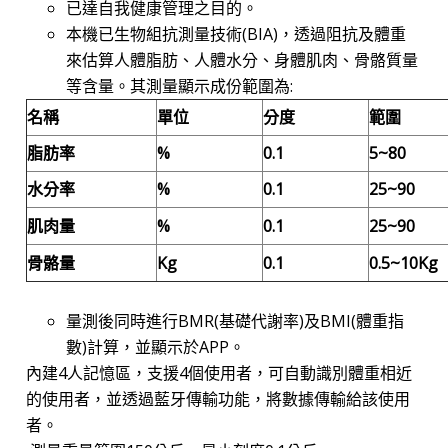
已達自我健康管理之目的。
本機已生物組抗測量技術(BIA)，透過阻抗及體重
來估算人體脂肪、人體水分、身體肌肉、骨骼質量
等含量。其測量顯示成份範圍為:
名稱
單位
分度
範圍
脂肪率
%
0.1
5~80
水分率
%
0.1
25~90
肌肉量
%
0.1
25~90
骨骼量
Kg
0.1
0.5~10Kg
量測後同時進行BMR(基礎代謝率)及BMI(體重指
數)計算，並顯示於APP。
內建4人記憶區，支援4個使用者，可自動識別體重相近
的使用者，並透過藍牙傳輸功能，將數據傳輸給該使用
者。