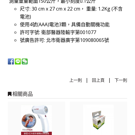
測量重量範圍150公斤，最小刻度0.1公斤
尺寸: 30 cm x 27 cm x 22 cm， 重量: 1.2Kg (不含
電池)
使用4號(AAA)電池3顆，具備自動關機功能
許可字號: 衛部醫器陸輸字第001077
號廣告許可: 北市衛器廣字第109080065號
|
|
上一則
回上頁
下一則
相關商品