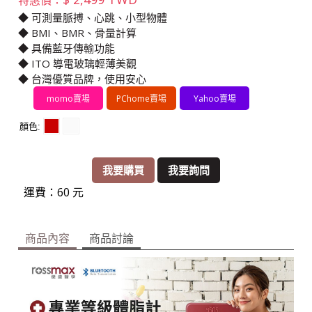
◆ 可測量脈搏、心跳、小型物體
◆ BMI、BMR、骨量計算
◆ 具備藍牙傳輸功能
◆ ITO 導電玻璃輕薄美觀
◆ 台灣優質品牌，使用安心
momo賣場
PChome賣場
Yahoo賣場
顏色
我要購買
我要詢問
運費：60 元
商品內容
商品討論