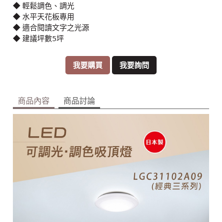
◆ 輕鬆調色、調光
◆ 水平天花板專用
◆ 適合閱讀文字之光源
◆ 建議坪數5坪
我要購買
我要詢問
商品內容
商品討論