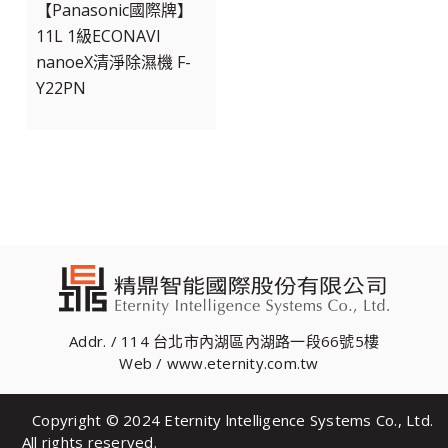
【Panasonic國際牌】
11L 1級ECONAVI
nanoeX清淨除濕機 F-
Y22PN
Addr. / 114 台北市內湖區內湖路一段66號5樓
Web / www.eternity.com.tw
Copyright © 2024 Eternity lntelligence Systems Co., Ltd.
All rights reserved.