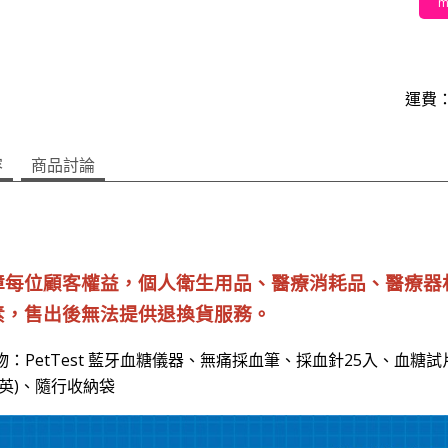
m
運費：
容
商品討論
障每位顧客權益，個人衛生用品、醫療消耗品、醫療器
素，售出後無法提供退換貨服務。
：PetTest 藍牙血糖儀器、無痛採血筆、採血針25入、血糖
、英)、隨行收納袋