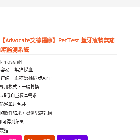
【Advocate艾德福康】PetTest 藍牙寵物無痛
血糖監測系統
 4,088 組
作容易，無痛採血
連線，血糖數據同步APP
專用模式，一鍵轉換
3µL超低血量樣本需求
防潮單片包裝
的簡件結果，檢測紀錄記憶
即可得到結果
製造