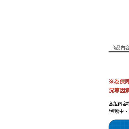
商品內
※為保
況等因
套組內容物
說明(中