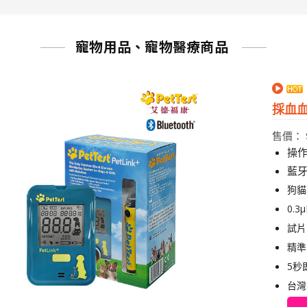
寵物用品、寵物醫療商品
採血
售價： $
操
藍牙
狗貓
0.
試片
精準
5秒
台灣