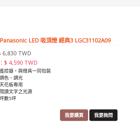
Panasonic LED 吸頂燈 經典3 LGC31102A09
6,830 TWD
$
$ 4,590 TWD
：
用遙控器，與燈具一同包裝
鬆調色、調光
平天花板專用
合閱讀文字之光源
議坪數5坪
我要購買
我要詢問