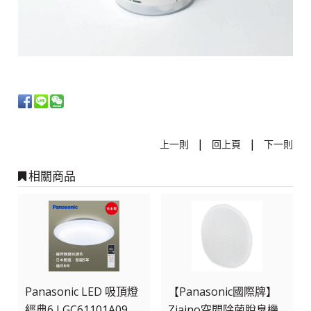
|
|
上一則
回上頁
下一則
相關商品
Panasonic LED 吸頂燈
【Panasonic國際牌】
經典6 LGC61101A09
Ziaino空間除菌脫臭機