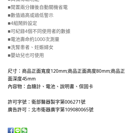
■閒置兩分鐘後自動關機省電
■數值過高或過低警示
■4組鬧鈴設定
■可紀錄4個不同使用者的數據
■電池壽命約1000次測量
■洗腎患者、妊娠婦女
■嬰幼兒也可使用
尺寸：商品正面寬度120mm;商品正面高度80mm;商品正
面深度45mm
內容物：血糖計、電池、說明書、保固卡
許可字號：衛部醫器製字第006271號
廣告許可：北市衛器廣字第109080065號