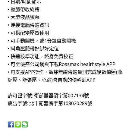
• 日期/時間顯示
• 壓脈帶收納槽
• 大型液晶螢幕
• 連接電腦傳輸資訊
• 可搭配變壓器使用
• 可手動關機，或1分鐘自動關機
• 斜角壓脈帶好綁好定位
• 快速校準功能，終身免費校正
• 可至優盛公司網頁下載Rossmax healthstyle APP
• 可支援APP操作，藍芽無線傳輸量測完成後數值(收
縮壓、舒張壓、心跳)會自動的傳輸到APP
許可證字號: 衛部醫器製字第007134號
廣告字號: 北市衛器廣字第108020289號