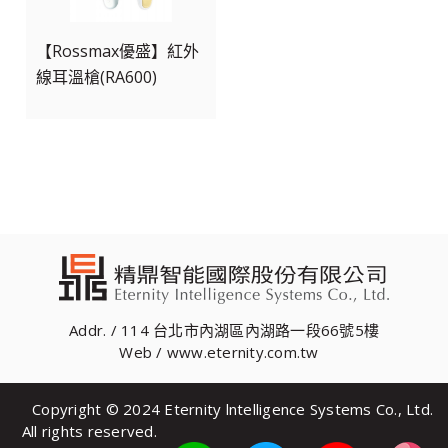
【Rossmax優盛】紅外
線耳溫槍(RA600)
Addr. / 114 台北市內湖區內湖路一段66號5樓
Web / www.eternity.com.tw
Copyright © 2024 Eternity lntelligence Systems Co., Ltd.
All rights reserved.